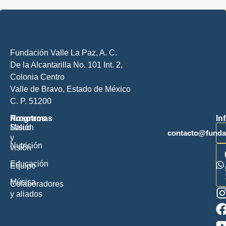
Fundación Valle La Paz, A. C.
De la Alcantarilla No. 101 Int. 2
,
Colonia Centro
Valle de Bravo, Estado de México
C. P. 51200
Nosotros
Programas
In
Misión
Salud
contacto@fundac
y
Nutrición
visión
Educación
Equipo
Música
Colaboradores
y aliados