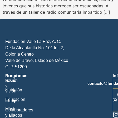
jóvenes que sus historias merecen ser escuchadas. A
través de un taller de radio comunitaria impartido […]
Fundación Valle La Paz, A. C.
De la Alcantarilla No. 101 Int. 2
,
Colonia Centro
Valle de Bravo, Estado de México
C. P. 51200
Nosotros
Programas
In
Misión
Salud
contacto@fundac
y
Nutrición
visión
Educación
Equipo
Música
Colaboradores
y aliados