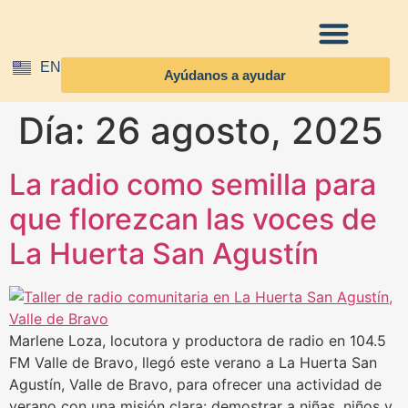
EN
Ayúdanos a ayudar
Información al donante
Día:
26 agosto, 2025
La radio como semilla para
que florezcan las voces de
La Huerta San Agustín
Marlene Loza, locutora y productora de radio en 104.5
FM Valle de Bravo, llegó este verano a La Huerta San
Agustín, Valle de Bravo, para ofrecer una actividad de
verano con una misión clara: demostrar a niñas, niños y